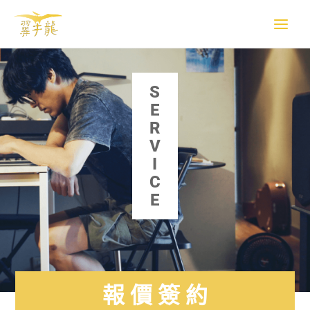
跳
至
主
要
內
容
S
E
R
V
I
C
E
報 價 簽 約