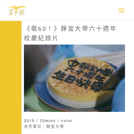
跳
至
主
要
《敬60！》靜宜大學六十週年
內
校慶紀錄片
容
2015 / 25mins / color
合作單位｜靜宜大學