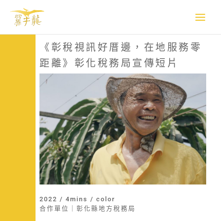
跳
至
主
要
《彰稅視訊好厝邊，在地服務零
內
距離》彰化稅務局宣傳短片
容
2022 / 4mins / color
合作單位｜彰化縣地方稅務局