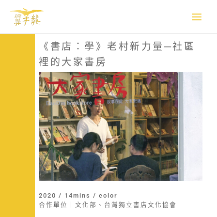
跳
至
主
要
《書店：學》老村新力量─社區
內
裡的大家書房
容
2020 / 14mins / color
合作單位｜文化部、台灣獨立書店文化協會