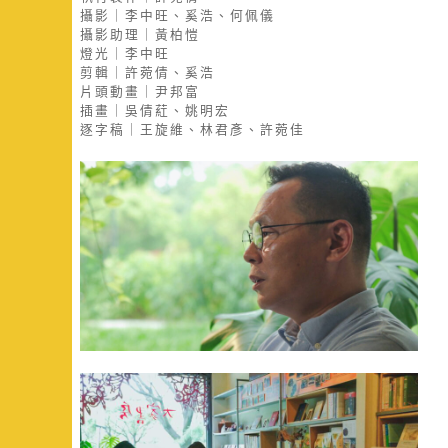
攝影｜李中旺、奚浩、何佩儀
攝影助理｜黃柏愷
燈光｜李中旺
剪輯｜許菀倩、奚浩
片頭動畫｜尹邦富
插畫｜吳倩葒、姚明宏
逐字稿｜王旋維、林君彥、許菀佳