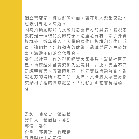
–
獨立書店是一種很好的介面，讓在地人聚集交融，
也吸引外地人靠近。
因為拍攝紀錄片而接觸到忠義眷村的奚浩，發現忠
義村是一個很特別的村子。這座老眷村，除了外省
族群外，近年移入了大量的原住民族群和新住民成
員。這個村子是移動者的故鄉，蘊藏豐厚的生命故
事，激盪不同的文化融合。
奚浩以社區工作的型態經營大家書房，凝聚社區居
民，也連結外部資源進入忠義村。在此，書店不只
是純粹買書、閱讀的地方，也是尋找問題解答、認
識地方的場所。在二〇一九年，奚浩將大家書房移
交給村子裡的團隊經營，「村籽」正在書房裡萌
芽。
–
監製｜陳隆昊、鍾尚樺
製作人｜鍾尚樺、奚浩
導演｜奚浩
企劃｜郭惠琮、許菀倩
執行製作｜許菀倩