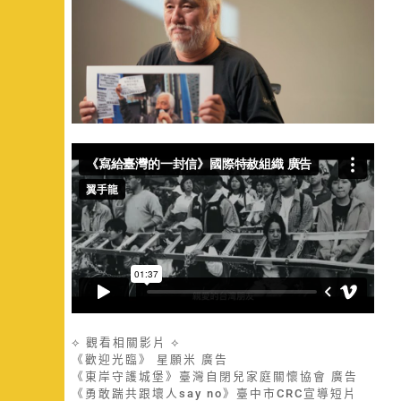
⟡ 觀看相關影片 ⟡
《歡迎光臨》 星願米 廣告
《東岸守護城堡》臺灣自閉兒家庭關懷協會 廣告
《勇敢踹共跟壞人say no》臺中市CRC宣導短片