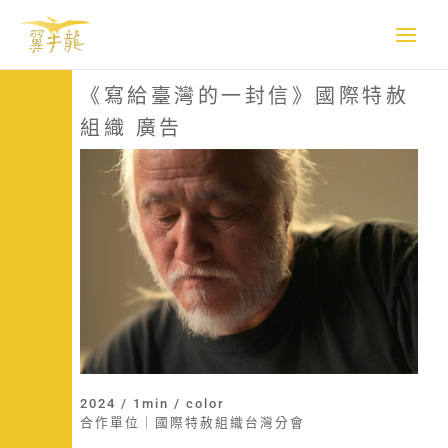
跳
至
主
要
《寫給臺灣的一封信》國際特赦
內
組織 廣告
容
2024 / 1min / color
合作單位｜國際特赦組織台灣分會