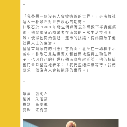
–
「我夢想一個沒有人會被遺落的世界。」是南韓社
運人士朴敬石對世界衷心的期待。
朴敬石於 1983 年發生滑翔翼意外導致下半身癱瘓
後，他發現身心障礙者在南韓的日常生活特別困
難，使得他開始發起一連串的抗議，從此開啟了他
社運人士的生涯。
儘管首爾政府的回應相當負面，甚至在一場和平示
威中，朴敬石差點遭警方和首爾地鐵員工勒住脖
子，也因自己的社運行動面臨多起訴訟，他仍持續
奮鬥並且堅定地表示：「我們拒絕繼續等待。我們
要求一個沒有人會被遺落的世界。」
–
導演｜張明右
製片｜朱昭燕
攝影｜黃泰誠
剪輯｜江宛芸