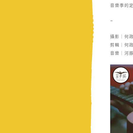
音樂季的
–
攝影｜何
剪輯｜何
音樂｜河