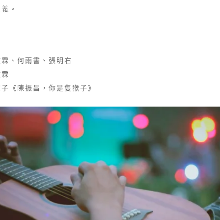
定義。
政霖、何雨書、張明右
政霖
豚子《陳振昌，你是隻猴子》