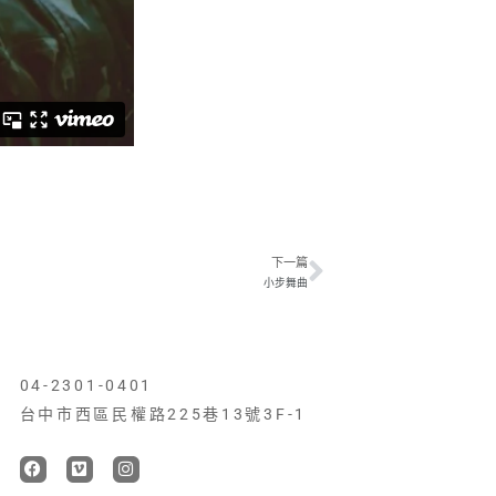
下一篇
下一篇
小步舞曲
04-2301-0401
台中市西區民權路225巷13號3F-1
F
V
I
a
i
n
c
m
s