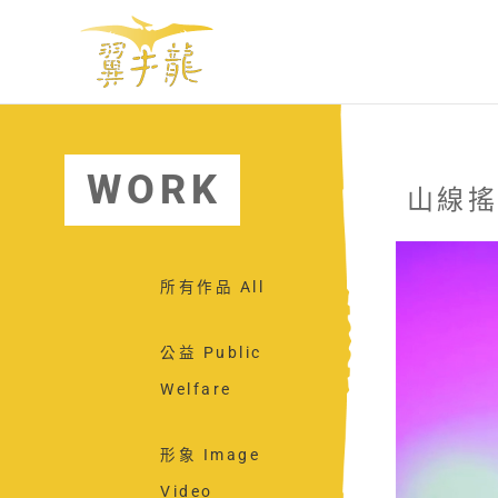
跳
至
主
要
內
容
WORK
山線
所有作品 All
公益 Public
Welfare
形象 Image
Video