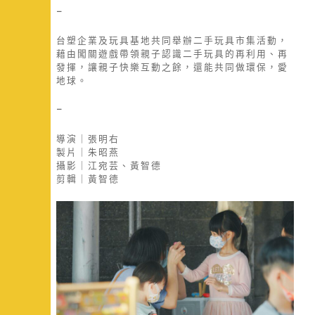
–
台塑企業及玩具基地共同舉辦二手玩具市集活動，
藉由闖關遊戲帶領親子認識二手玩具的再利用、再
發揮，讓親子快樂互動之餘，還能共同做環保，愛
地球。
–
導演｜張明右
製片｜朱昭燕
攝影｜江宛芸、黃智德
剪輯｜黃智德