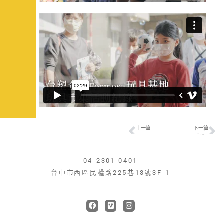
上一篇
下一篇
上一頁
羅瑟琳的Rallylife－越野車改裝EP2
2022 UCRA華盟拉力賽澎湖站－比賽花絮
04-2301-0401
台中市西區民權路225巷13號3F-1
F
V
I
a
i
n
c
m
s